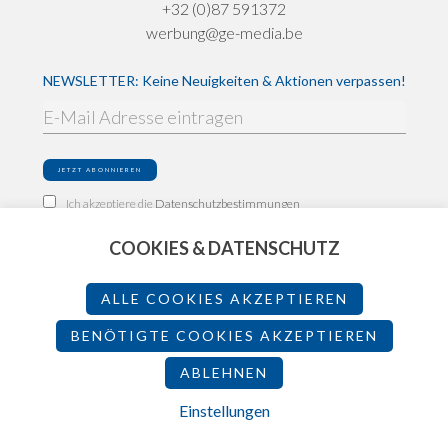
+32 (0)87 591372
werbung@ge-media.be
NEWSLETTER: Keine Neuigkeiten & Aktionen verpassen!
Ich akzeptiere die
Datenschutzbestimmungen
COOKIES & DATENSCHUTZ
Impressum
Datenschutz
ALLE COOKIES AKZEPTIEREN
Teilnahmebedingungen
BENÖTIGTE COOKIES AKZEPTIEREN
ABLEHNEN
2026 - Made by
Einstellungen
FILTER ANZEIGEN