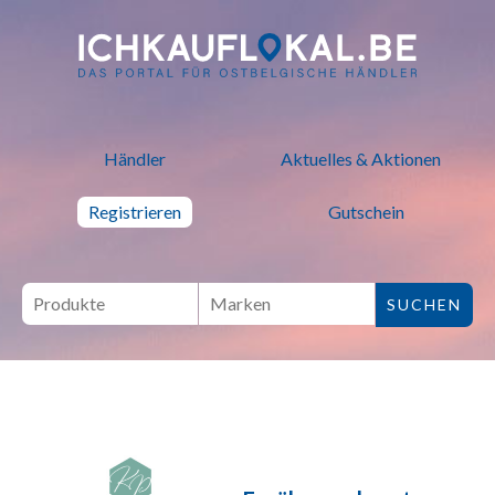
ich kauf lokal - Bei lokalen H
Händler
Aktuelles & Aktionen
Registrieren
Gutschein