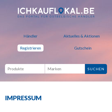
ich kauf lokal - Bei lokalen H
Händler
Aktuelles & Aktionen
Registrieren
Gutschein
IMPRESSUM