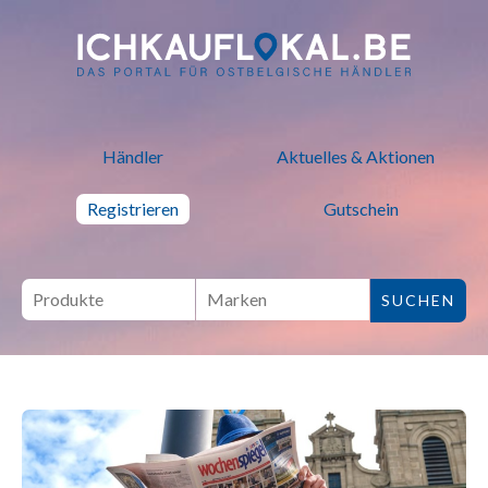
ich kauf lokal - Bei lokalen H
Händler
Aktuelles & Aktionen
Registrieren
Gutschein