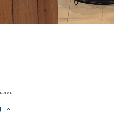
nbaren.
N