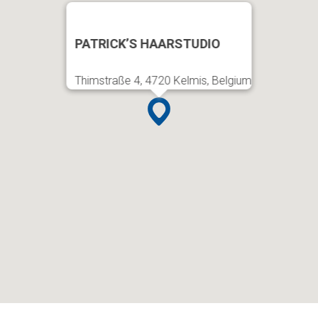
PATRICK’S HAARSTUDIO
Thimstraße 4, 4720 Kelmis, Belgium