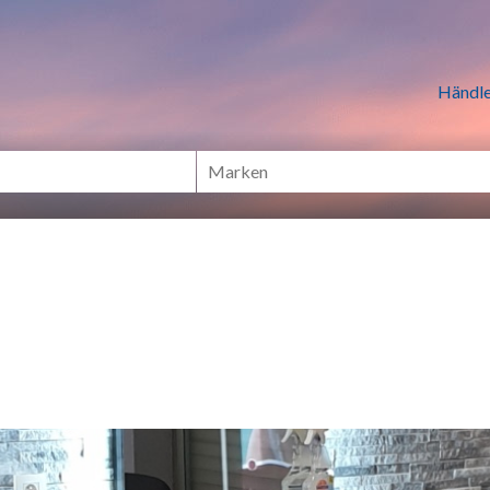
n Händlern online Shoppen
Händle