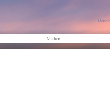
n Händlern online Shoppen
Händle