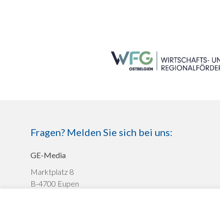
SEITENFUSS
Fragen? Melden Sie sich bei uns:
GE-Media
Marktplatz 8
B-4700 Eupen
+32 (0)87 591372
werbung@ge-media.be