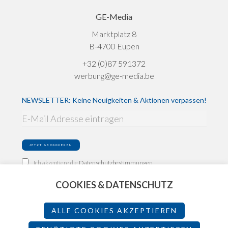
GE-Media
Marktplatz 8
B-4700 Eupen
+32 (0)87 591372
werbung@ge-media.be
NEWSLETTER: Keine Neuigkeiten & Aktionen verpassen!
Ich akzeptiere die
Datenschutzbestimmungen
COOKIES & DATENSCHUTZ
Impressum
Datenschutz
ALLE COOKIES AKZEPTIEREN
Teilnahmebedingungen