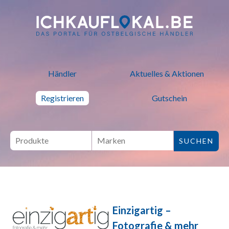
ich kauf lokal - Bei lokalen H
Händler
Aktuelles & Aktionen
Registrieren
Gutschein
Einzigartig –
Fotografie & mehr