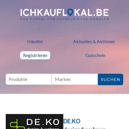
ich kauf lokal - Bei lokalen H
Händler
Aktuelles & Aktionen
Registrieren
Gutschein
DE.KO