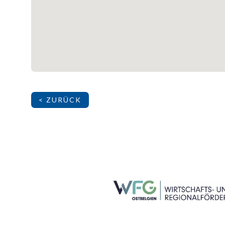
< ZURÜCK
SEITENFUSS