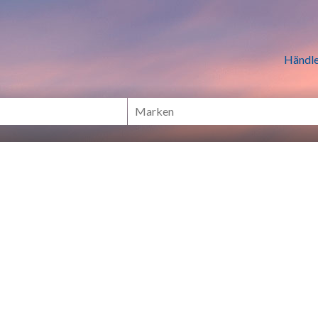
n Händlern online Shoppen
Händle