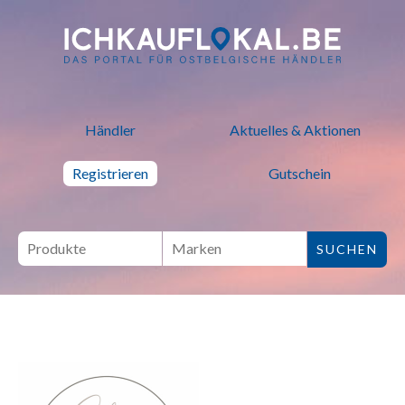
ich kauf lokal - Bei lokalen H
Händler
Aktuelles & Aktionen
Registrieren
Gutschein