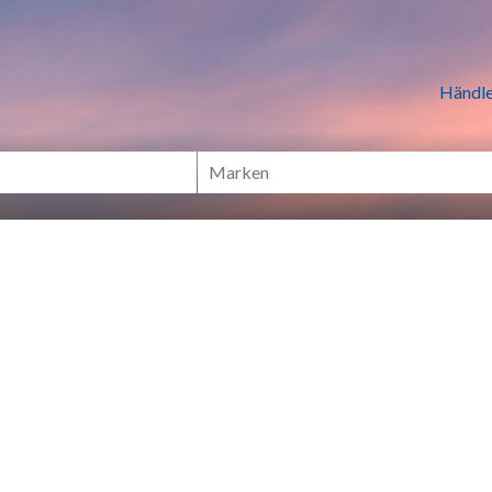
n Händlern online Shoppen
Händle