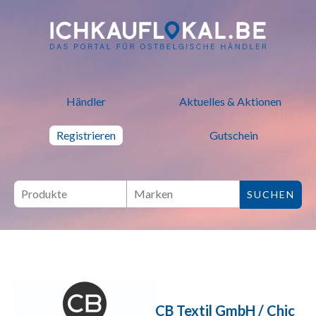
ich kauf lokal - Bei lokalen H
Händler
Aktuelles & Aktionen
Registrieren
Gutschein
CB Textil GmbH / Chic