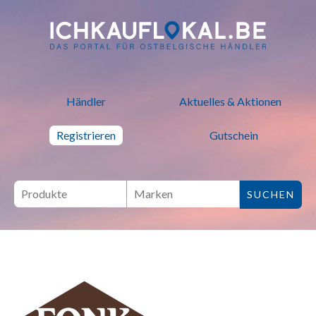
ich kauf lokal - Bei lokalen H
Händler
Aktuelles & Aktionen
Registrieren
Gutschein