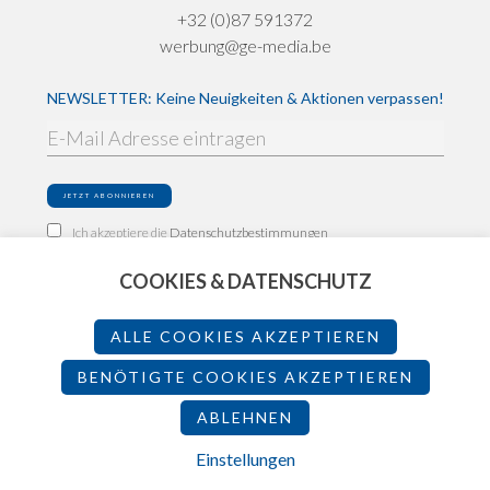
+32 (0)87 591372
werbung@ge-media.be
NEWSLETTER: Keine Neuigkeiten & Aktionen verpassen!
Ich akzeptiere die
Datenschutzbestimmungen
COOKIES & DATENSCHUTZ
Impressum
Datenschutz
ALLE COOKIES AKZEPTIEREN
Teilnahmebedingungen
BENÖTIGTE COOKIES AKZEPTIEREN
ABLEHNEN
2026 - Made by
Einstellungen