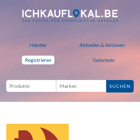
ich kauf lokal - Bei lokalen H
Händler
Aktuelles & Aktionen
Registrieren
Gutschein