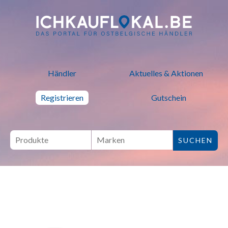
ich kauf lokal - Bei lokalen H
Händler
Aktuelles & Aktionen
Registrieren
Gutschein