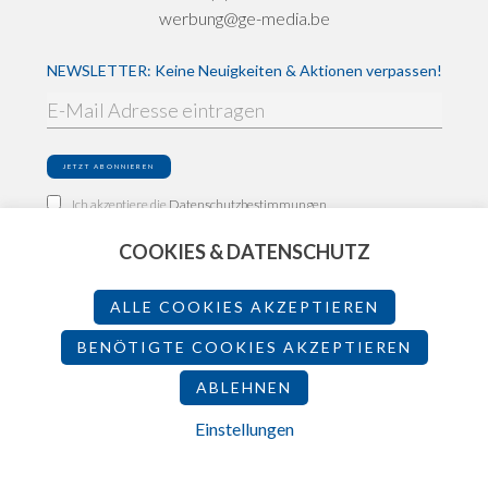
werbung@ge-media.be
NEWSLETTER: Keine Neuigkeiten & Aktionen verpassen!
Ich akzeptiere die
Datenschutzbestimmungen
COOKIES & DATENSCHUTZ
Impressum
Datenschutz
ALLE COOKIES AKZEPTIEREN
Teilnahmebedingungen
BENÖTIGTE COOKIES AKZEPTIEREN
ABLEHNEN
2026 - Made by
Einstellungen