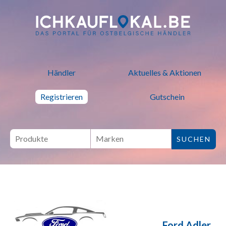
ich kauf lokal - Bei lokalen H
Händler
Aktuelles & Aktionen
Registrieren
Gutschein
Ford Adler