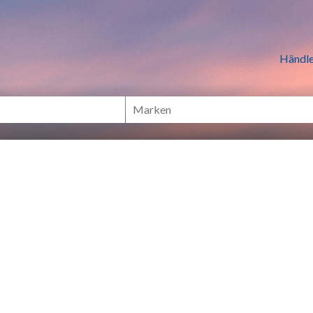
n Händlern online Shoppen
Händle