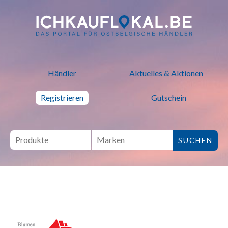
ich kauf lokal - Bei lokalen H
Händler
Aktuelles & Aktionen
Registrieren
Gutschein