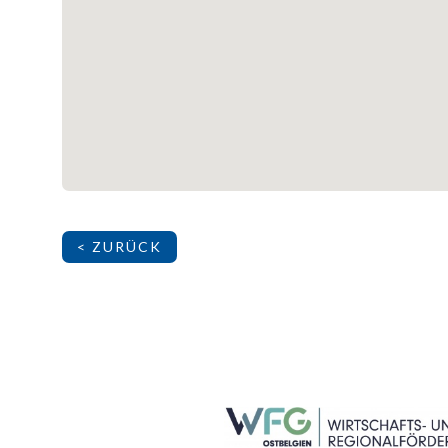
< ZURÜCK
SEITENFUSS