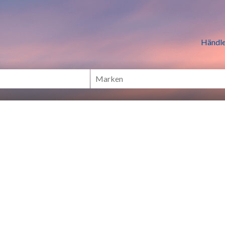
n Händlern online Shoppen
Händle