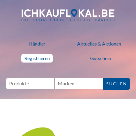
ich kauf lokal - Bei lokalen H
Händler
Aktuelles & Aktionen
Registrieren
Gutschein