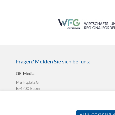
SEITENFUSS
Fragen? Melden Sie sich bei uns:
GE-Media
Marktplatz 8
B-4700 Eupen
+32 (0)87 591372
werbung@ge-media.be
ALLE COOKIES 