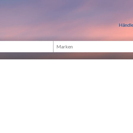
n Händlern online Shoppen
Händle