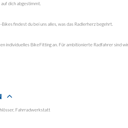
l auf dich abgestimmt.
ikes findest du bei uns alles, was das Radlerherz begehrt.
 individuelles BikeFitting an. Für ambitionierte Radfahrer sind w
N
hlösser, Fahrradwerkstatt