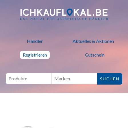
ich kauf lokal - Bei lokalen H
Händler
Aktuelles & Aktionen
Registrieren
Gutschein