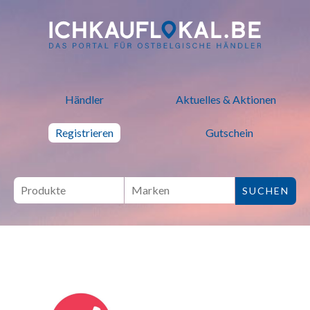
ich kauf lokal - Bei lokalen H
Händler
Aktuelles & Aktionen
Registrieren
Gutschein