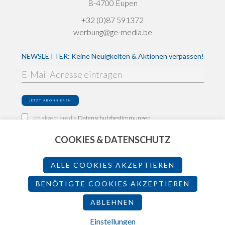
B-4700 Eupen
+32 (0)87 591372
werbung@ge-media.be
NEWSLETTER: Keine Neuigkeiten & Aktionen verpassen!
Ich akzeptiere die
Datenschutzbestimmungen
COOKIES & DATENSCHUTZ
Impressum
Datenschutz
ALLE COOKIES AKZEPTIEREN
Teilnahmebedingungen
BENÖTIGTE COOKIES AKZEPTIEREN
ABLEHNEN
2026 - Made by
Einstellungen