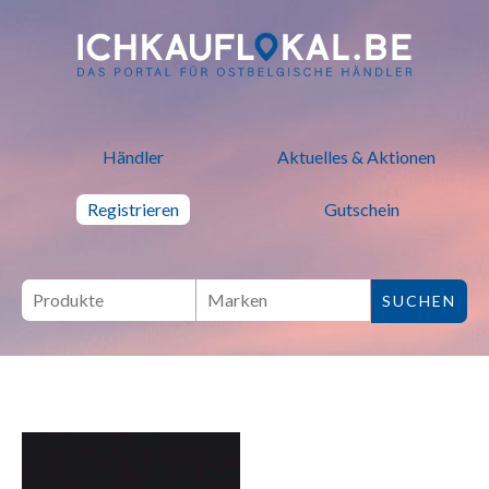
ich kauf lokal - Bei lokalen H
Händler
Aktuelles & Aktionen
Registrieren
Gutschein