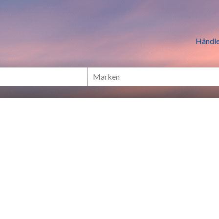
n Händlern online Shoppen
Händle