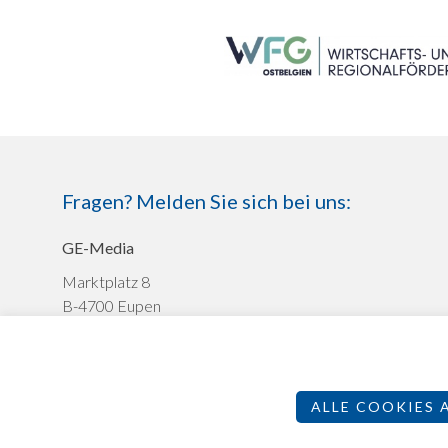
Fragen? Melden Sie sich bei uns:
GE-Media
Marktplatz 8
B-4700 Eupen
+32 (0)87 591372
werbung@ge-media.be
ALLE COOKIES 
Impressum
Datenschutz
Teilnahmebedingungen