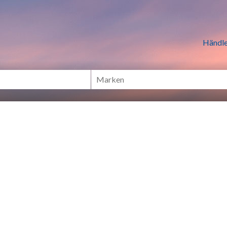
n Händlern online Shoppen
Händle