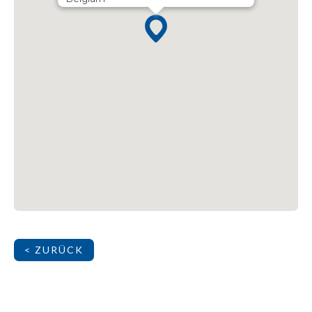
< ZURÜCK