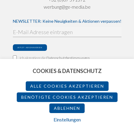
werbung@ge-media.be
NEWSLETTER: Keine Neuigkeiten & Aktionen verpassen!
Ich akzeptiere die
Datenschutzbestimmungen
COOKIES & DATENSCHUTZ
Impressum
Datenschutz
ALLE COOKIES AKZEPTIEREN
Teilnahmebedingungen
BENÖTIGTE COOKIES AKZEPTIEREN
ABLEHNEN
2026 - Made by
Einstellungen