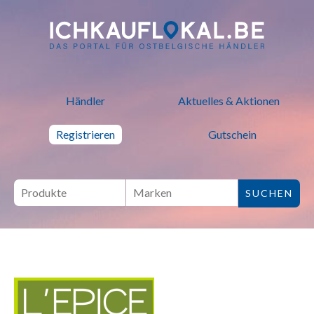
ich kauf lokal - Bei lokalen H
Händler
Aktuelles & Aktionen
Registrieren
Gutschein