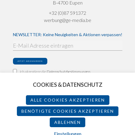
B-4700 Eupen
+32 (0)87 591372
werbung@ge-media.be
NEWSLETTER: Keine Neuigkeiten & Aktionen verpassen!
Ich akzeptiere die
Datenschutzbestimmungen
COOKIES & DATENSCHUTZ
Impressum
Datenschutz
ALLE COOKIES AKZEPTIEREN
Teilnahmebedingungen
BENÖTIGTE COOKIES AKZEPTIEREN
ABLEHNEN
2026 - Made by
Einstellungen