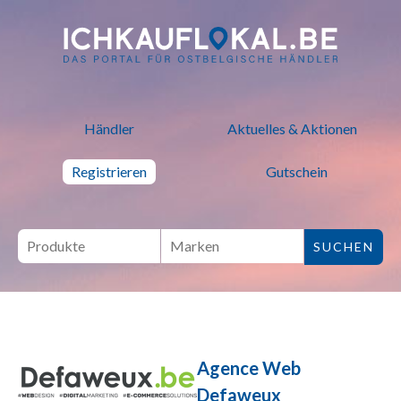
ich kauf lokal - Bei lokalen H
Händler
Aktuelles & Aktionen
Registrieren
Gutschein
Agence Web
Defaweux