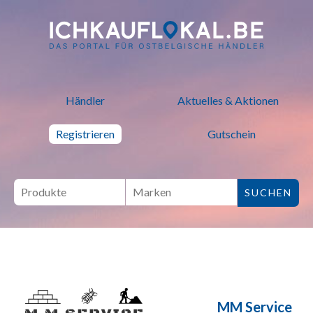
ich kauf lokal - Bei lokalen H
Händler
Aktuelles & Aktionen
Registrieren
Gutschein
MM Service