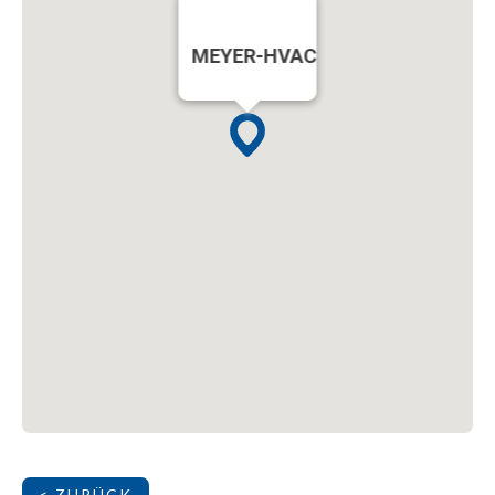
MEYER-HVAC
< ZURÜCK