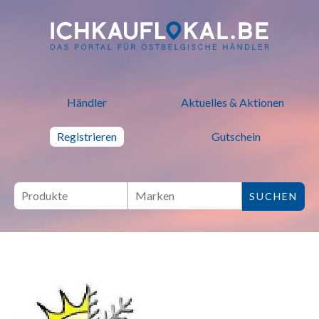
ich kauf lokal - Bei lokalen H
Händler
Aktuelles & Aktionen
Registrieren
Gutschein