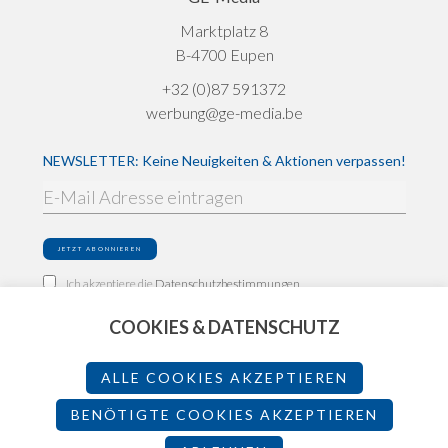
Marktplatz 8
B-4700 Eupen
+32 (0)87 591372
werbung@ge-media.be
NEWSLETTER: Keine Neuigkeiten & Aktionen verpassen!
Ich akzeptiere die
Datenschutzbestimmungen
COOKIES & DATENSCHUTZ
Impressum
Datenschutz
ALLE COOKIES AKZEPTIEREN
Teilnahmebedingungen
BENÖTIGTE COOKIES AKZEPTIEREN