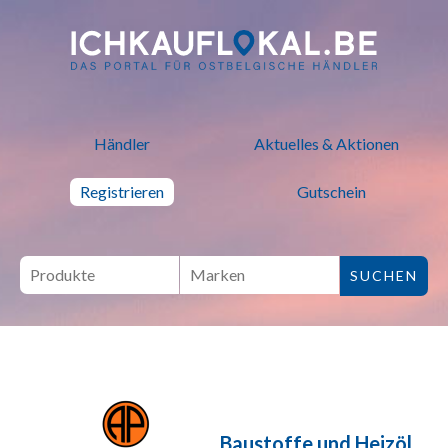
ich kauf lokal - Bei lokalen H
Händler
Aktuelles & Aktionen
Registrieren
Gutschein
Baustoffe und Heizöl