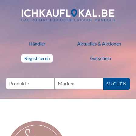
ich kauf lokal - Bei lokalen H
Händler
Aktuelles & Aktionen
Registrieren
Gutschein