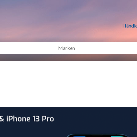
n Händlern online Shoppen
Händle