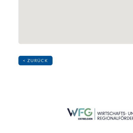
< ZURÜCK
SEITENFUSS