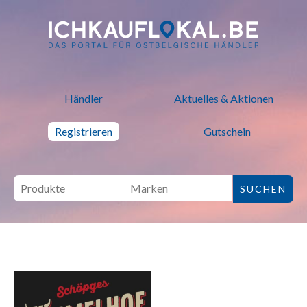
ich kauf lokal - Bei lokalen H
Händler
Aktuelles & Aktionen
Registrieren
Gutschein