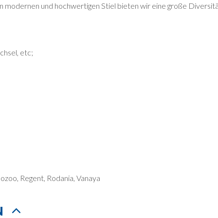
n modernen und hochwertigen Stiel bieten wir eine große Diversitä
hsel, etc;
Oozoo, Regent, Rodania, Vanaya
N