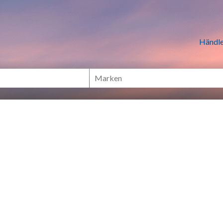
n Händlern online Shoppen
Händle