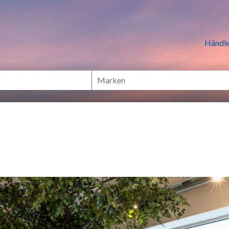
n Händlern online Shoppen
Händle