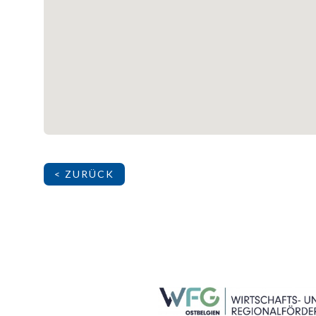
< ZURÜCK
SEITENFUSS