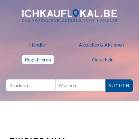
ich kauf lokal - Bei lokalen H
Händler
Aktuelles & Aktionen
Registrieren
Gutschein