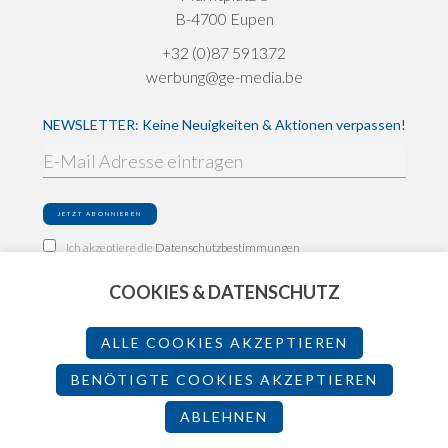
B-4700 Eupen
+32 (0)87 591372
werbung@ge-media.be
NEWSLETTER: Keine Neuigkeiten & Aktionen verpassen!
Ich akzeptiere die
Datenschutzbestimmungen
COOKIES & DATENSCHUTZ
Impressum
Datenschutz
ALLE COOKIES AKZEPTIEREN
Teilnahmebedingungen
BENÖTIGTE COOKIES AKZEPTIEREN
ABLEHNEN
2026 - Made by