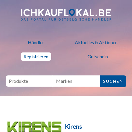
ich kauf lokal - Bei lokalen H
Händler
Aktuelles & Aktionen
Registrieren
Gutschein
Kirens