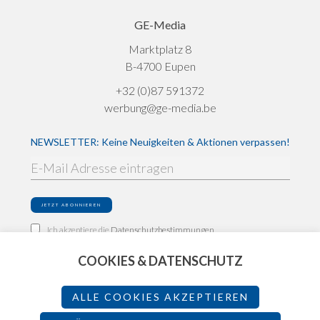
GE-Media
Marktplatz 8
B-4700 Eupen
+32 (0)87 591372
werbung@ge-media.be
NEWSLETTER: Keine Neuigkeiten & Aktionen verpassen!
Ich akzeptiere die
Datenschutzbestimmungen
COOKIES & DATENSCHUTZ
Impressum
Datenschutz
ALLE COOKIES AKZEPTIEREN
Teilnahmebedingungen