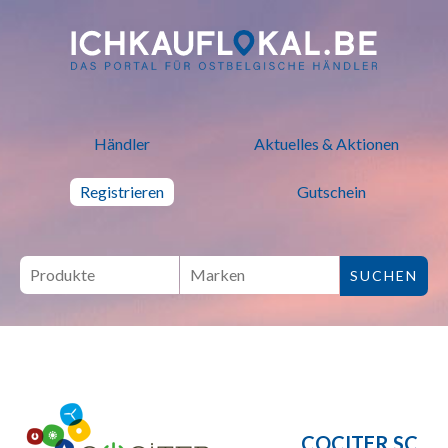
ich kauf lokal - Bei lokalen H
Händler
Aktuelles & Aktionen
Registrieren
Gutschein
COCITER SC