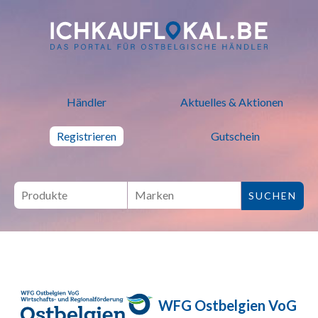
ich kauf lokal - Bei lokalen H
Händler
Aktuelles & Aktionen
Registrieren
Gutschein
WFG Ostbelgien VoG