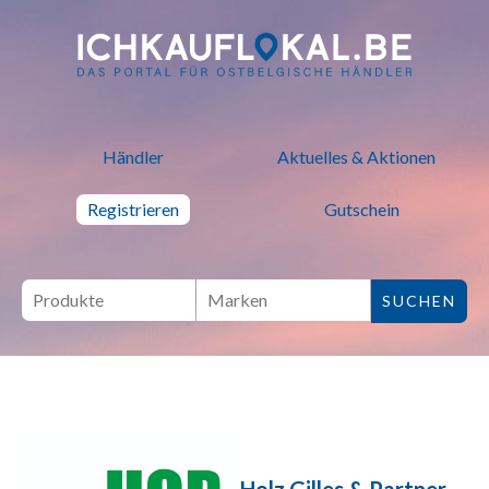
ich kauf lokal - Bei lokalen H
Händler
Aktuelles & Aktionen
Registrieren
Gutschein
Holz Gilles & Partner