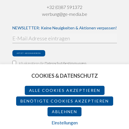
+32 (0)87 591372
werbung@ge-media.be
NEWSLETTER: Keine Neuigkeiten & Aktionen verpassen!
Ich akzeptiere die
Datenschutzbestimmungen
COOKIES & DATENSCHUTZ
Impressum
Datenschutz
ALLE COOKIES AKZEPTIEREN
Teilnahmebedingungen
BENÖTIGTE COOKIES AKZEPTIEREN
ABLEHNEN
2026 - Made by
Einstellungen