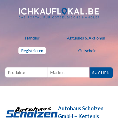
ich kauf lokal - Bei lokalen H
Händler
Aktuelles & Aktionen
Registrieren
Gutschein
Autohaus Scholzen
GmbH – Kettenis