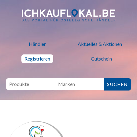
ich kauf lokal - Bei lokalen H
Händler
Aktuelles & Aktionen
Registrieren
Gutschein