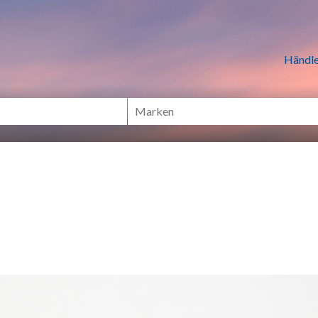
n Händlern online Shoppen
Händle