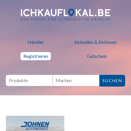
ich kauf lokal - Bei lokalen H
Händler
Aktuelles & Aktionen
Registrieren
Gutschein