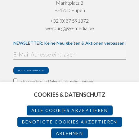
Marktplatz 8
B-4700 Eupen
+32 (0)87 591372
werbung@ge-media.be
NEWSLETTER: Keine Neuigkeiten & Aktionen verpassen!
Ich akzeptiere die
Datenschutzbestimmungen
COOKIES & DATENSCHUTZ
Impressum
Datenschutz
ALLE COOKIES AKZEPTIEREN
Teilnahmebedingungen
BENÖTIGTE COOKIES AKZEPTIEREN
ABLEHNEN
2026 - Made by