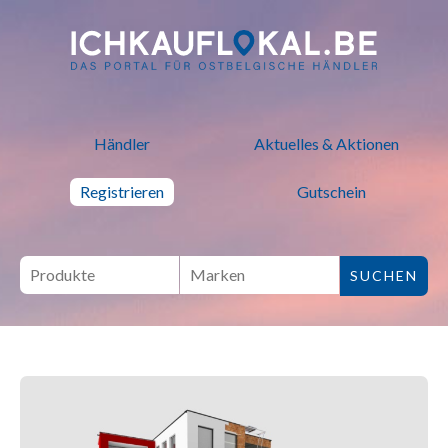
ich kauf lokal - Bei lokalen H
Händler
Aktuelles & Aktionen
Registrieren
Gutschein