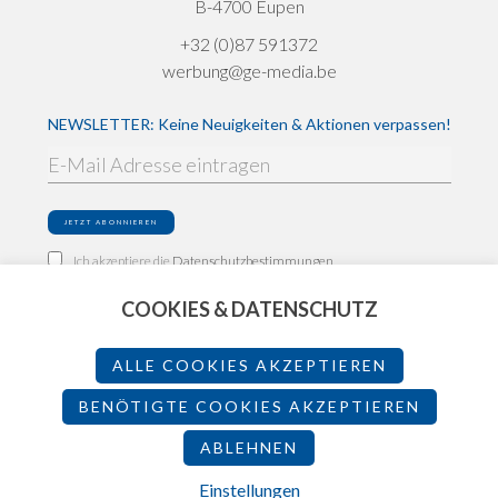
B-4700 Eupen
+32 (0)87 591372
werbung@ge-media.be
NEWSLETTER: Keine Neuigkeiten & Aktionen verpassen!
Ich akzeptiere die
Datenschutzbestimmungen
COOKIES & DATENSCHUTZ
Impressum
Datenschutz
ALLE COOKIES AKZEPTIEREN
Teilnahmebedingungen
BENÖTIGTE COOKIES AKZEPTIEREN
ABLEHNEN
2026 - Made by
Einstellungen