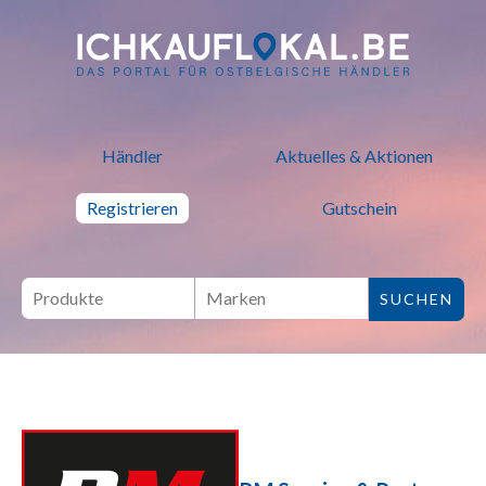
ich kauf lokal - Bei lokalen H
Händler
Aktuelles & Aktionen
Registrieren
Gutschein