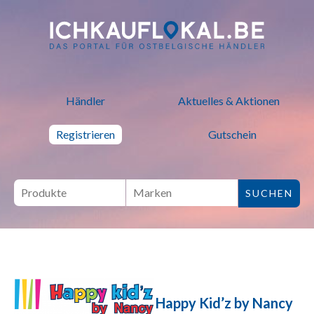
ich kauf lokal - Bei lokalen H
Händler
Aktuelles & Aktionen
Registrieren
Gutschein
Happy Kid’z by Nancy