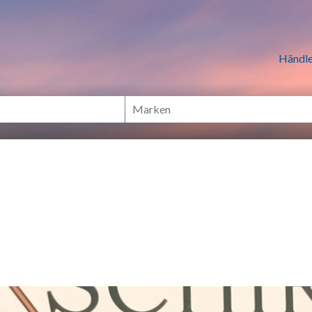
n Händlern online Shoppen
Händle